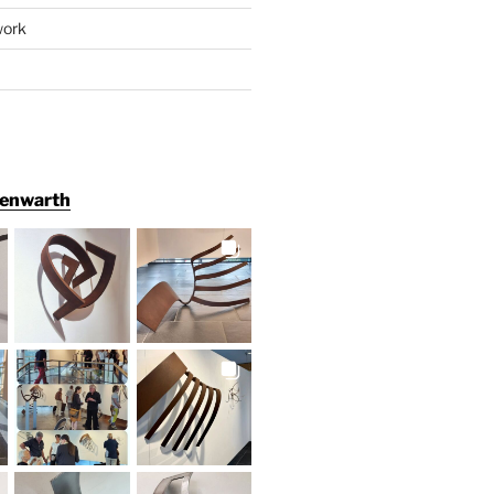
work
henwarth