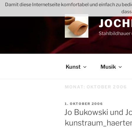
Zum
Damit diese Internetseite komfortabel und einfach zu bedie
Inhalt
dass
springen
JOCH
Stahlbildhauer
Kunst
Musik
MONAT:
OKTOBER 2006
VERÖFFENTLICHT
1. OKTOBER 2006
AM
Jo Bukowski und J
kunstraum_haerte