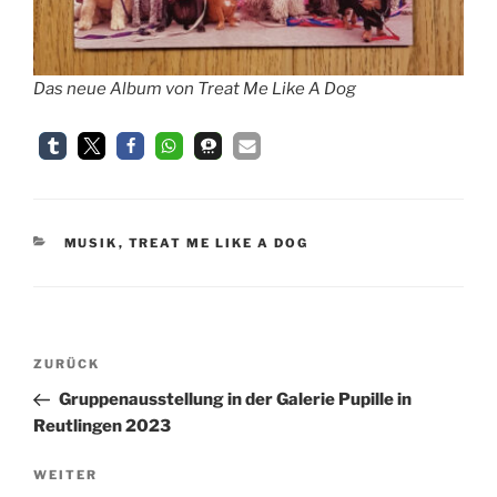
Das neue Album von Treat Me Like A Dog
KATEGORIEN
MUSIK
,
TREAT ME LIKE A DOG
Beitragsnavigation
Vorheriger
ZURÜCK
Beitrag
Gruppenausstellung in der Galerie Pupille in
Reutlingen 2023
Nächster
WEITER