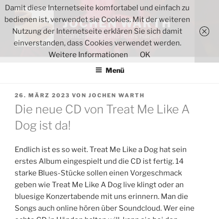
Zum
Damit diese Internetseite komfortabel und einfach zu
Inhalt
bedienen ist, verwendet sie Cookies. Mit der weiteren
JOCHEN WARTH
springen
Nutzung der Internetseite erklären Sie sich damit
Stahlbildhauer und Blues Harper
einverstanden, dass Cookies verwendet werden.
Weitere Informationen
OK
Menü
VERÖFFENTLICHT
26. MÄRZ 2023
VON
JOCHEN WARTH
AM
Die neue CD von Treat Me Like A
Dog ist da!
Endlich ist es so weit. Treat Me Like a Dog hat sein
erstes Album eingespielt und die CD ist fertig. 14
starke Blues-Stücke sollen einen Vorgeschmack
geben wie Treat Me Like A Dog live klingt oder an
bluesige Konzertabende mit uns erinnern. Man die
Songs auch online hören über Soundcloud. Wer eine