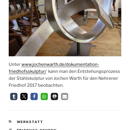
Unter
www.jochenwarth.de/dokumentation-
friedhofsskulptur/
kann man den Entstehungsprozess
der Stahlskulptur von Jochen Warth für den Nehrener
Friedhof 2017 beobachten.
KATEGORIEN
WERKSTATT
SCHLAGWÖRTER