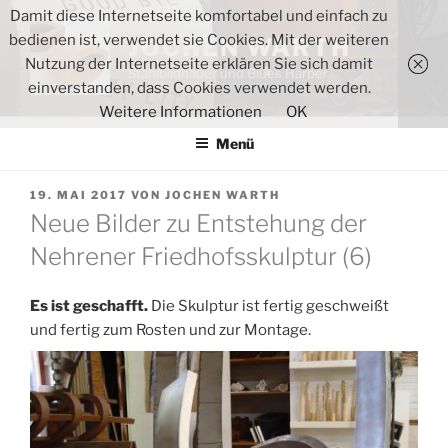
Zum
Damit diese Internetseite komfortabel und einfach zu
Inhalt
bedienen ist, verwendet sie Cookies. Mit der weiteren
JOCHEN WARTH
springen
Nutzung der Internetseite erklären Sie sich damit
Stahlbildhauer und Blues Harper
einverstanden, dass Cookies verwendet werden.
Weitere Informationen
OK
Menü
VERÖFFENTLICHT
19. MAI 2017
VON
JOCHEN WARTH
AM
Neue Bilder zu Entstehung der
Nehrener Friedhofsskulptur (6)
Es ist geschafft.
Die Skulptur ist fertig geschweißt
und fertig zum Rosten und zur Montage.