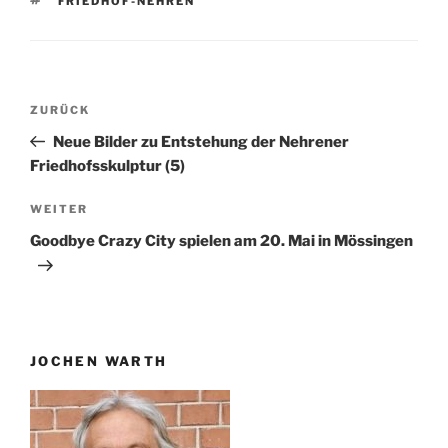
FRIEDHOF-NEHREN
Beitragsnavigation
Vorheriger
ZURÜCK
Beitrag
Neue Bilder zu Entstehung der Nehrener
Friedhofsskulptur (5)
Nächster
WEITER
Beitrag
Goodbye Crazy City spielen am 20. Mai in Mössingen
JOCHEN WARTH