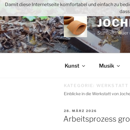
Zum
Damit diese Internetseite komfortabel und einfach zu bedie
Inhalt
dass
springen
JOCH
Stahlbildhauer
Kunst
Musik
KATEGORIE:
WERKSTATT
Einblicke in die Werkstatt von Joc
VERÖFFENTLICHT
28. MÄRZ 2026
AM
Arbeitsprozess gr