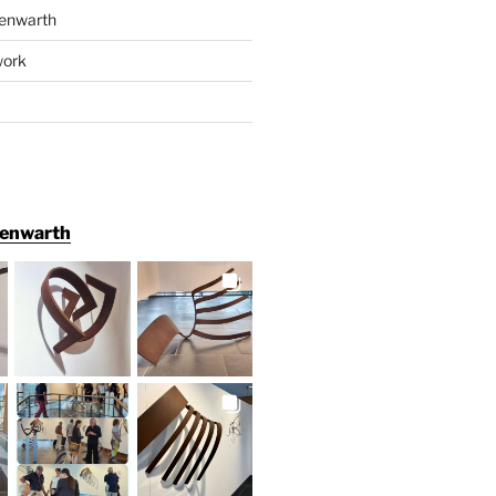
enwarth
work
henwarth