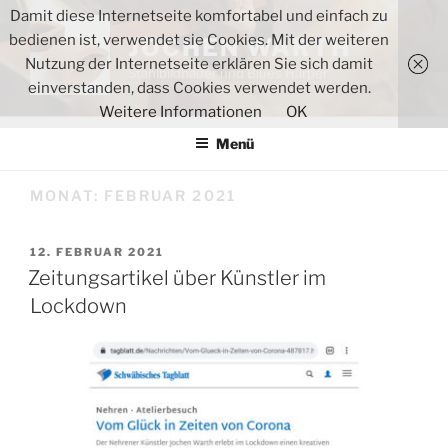
Zum
Damit diese Internetseite komfortabel und einfach zu
Inhalt
bedienen ist, verwendet sie Cookies. Mit der weiteren
JOCHEN WARTH
springen
Nutzung der Internetseite erklären Sie sich damit
Stahlbildhauer und Blues Harper
einverstanden, dass Cookies verwendet werden.
Weitere Informationen
OK
Menü
MONAT:
FEBRUAR 2021
VERÖFFENTLICHT
12. FEBRUAR 2021
AM
Zeitungsartikel über Künstler im
Lockdown