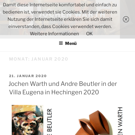
Zum
Damit diese Internetseite komfortabel und einfach zu
Inhalt
bedienen ist, verwendet sie Cookies. Mit der weiteren
JOCHEN WARTH
springen
Nutzung der Internetseite erklären Sie sich damit
Stahlbildhauer und Blues Harper
einverstanden, dass Cookies verwendet werden.
Weitere Informationen
OK
Menü
MONAT:
JANUAR 2020
VERÖFFENTLICHT
21. JANUAR 2020
AM
Jochen Warth und Andre Beutler in der
Villa Eugena in Hechingen 2020