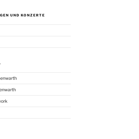
GEN UND KONZERTE
A
henwarth
enwarth
work