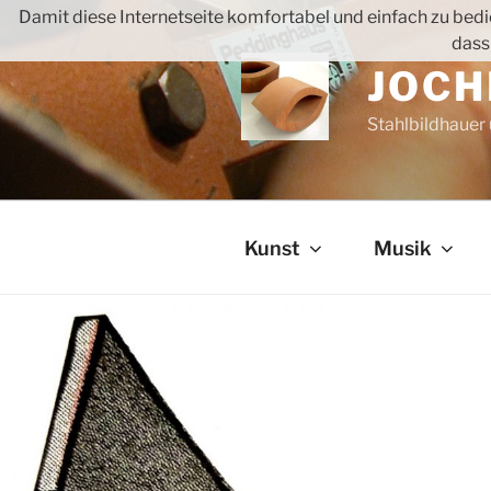
Zum
Damit diese Internetseite komfortabel und einfach zu bedie
Inhalt
dass
springen
JOCH
Stahlbildhauer
Kunst
Musik