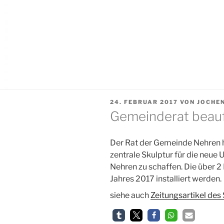
VERÖFFENTLICHT
24. FEBRUAR 2017
VON
JOCHE
AM
Gemeinderat beauf
Der Rat der Gemeinde Nehren h
zentrale Skulptur für die neu
Nehren zu schaffen. Die über 2
Jahres 2017 installiert werden.
siehe auch
Zeitungsartikel de