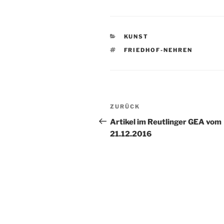
KATEGORIEN
KUNST
SCHLAGWÖRTER
FRIEDHOF-NEHREN
Beitragsnavigation
Vorheriger
ZURÜCK
Beitrag
Artikel im Reutlinger GEA vom
21.12.2016