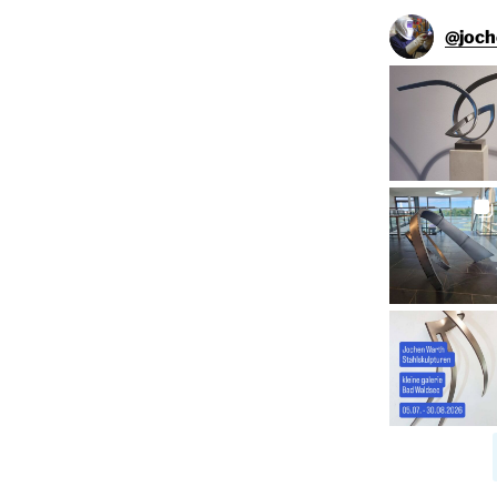
@
joc