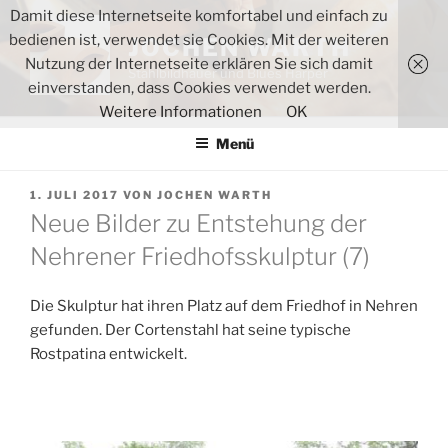
Zum
Damit diese Internetseite komfortabel und einfach zu
Inhalt
bedienen ist, verwendet sie Cookies. Mit der weiteren
JOCHEN WARTH
springen
Nutzung der Internetseite erklären Sie sich damit
Stahlbildhauer und Blues Harper
einverstanden, dass Cookies verwendet werden.
Weitere Informationen
OK
Menü
VERÖFFENTLICHT
1. JULI 2017
VON
JOCHEN WARTH
AM
Neue Bilder zu Entstehung der
Nehrener Friedhofsskulptur (7)
Die Skulptur hat ihren Platz auf dem Friedhof in Nehren
gefunden. Der Cortenstahl hat seine typische
Rostpatina entwickelt.